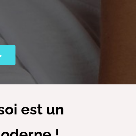
>
oi est un
oderne !