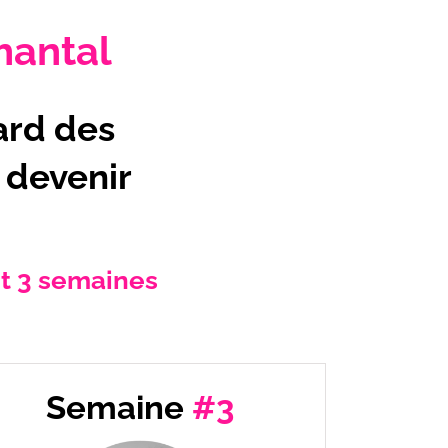
hantal
ard des
 devenir
t 3 semaines
Semaine
#3