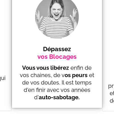
Dépassez
vos Blocages
Vous vous libérez
enfin de
vos chaines, de v
os peurs
et
ui
de vos doutes. Il est temps
pr
d'en finir avec vos années
e
d'
auto-sabotage.
d