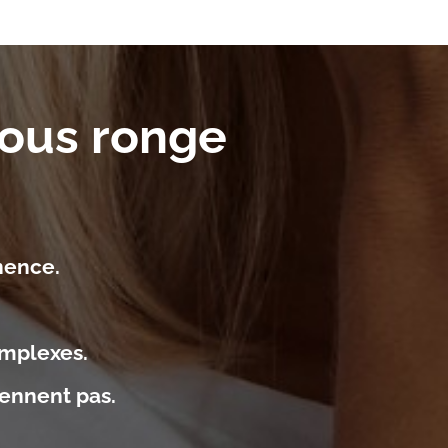
ous ronge
nence.
omplexes.
iennent pas.