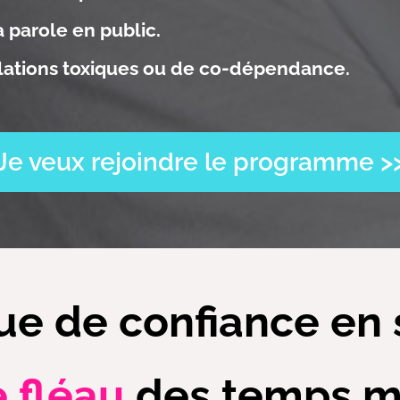
 parole en public.
elations toxiques ou de co-dépendance.
Je veux rejoindre le programme >
e de confiance en s
e fléau
des temps m