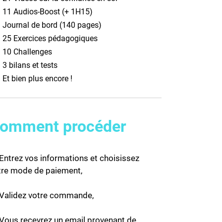
✦
11 Audios-Boost (+ 1H15)
✦
Journal de bord (140 pages)
✦
25 Exercices pédagogiques
✦
10 Challenges
✦
3 bilans et tests
✦
Et bien plus encore !
omment procéder
Entrez vos informations et choisissez
tre mode de paiement,
Validez votre commande,
Vous recevrez un email provenant de