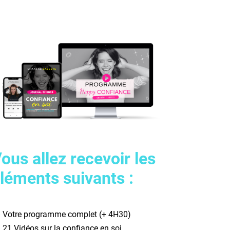
ous allez recevoir les
léments suivants :
✦
Votre programme complet (+ 4H30)
✦
21 Vidéos sur la confiance en soi