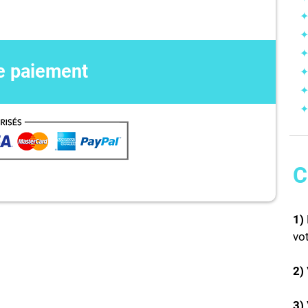
de paiement
C
1)
vo
2)
3)